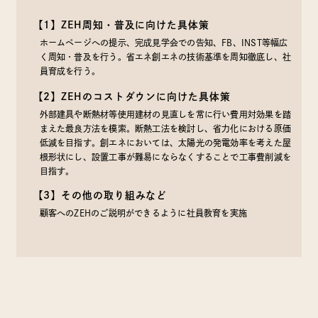
【1】ZEH周知・普及に向けた具体策
ホームページへの提示、完成見学会での告知、FB、INST等幅広
く周知・普及を行う。省エネ創エネの技術基準を周知徹底し、社
員育成を行う。
【2】ZEHのコストダウンに向けた具体策
外部建具や断熱材等使用建材の見直しを常に行い費用対効果を踏
まえた最良方法を模索。断熱工法を検討し、省力化における原価
低減を目指す。創エネにおいては、太陽光の発電効率を考えた屋
根形状にし、設置工事が難易にならなくすることで工事費削減を
目指す。
【3】その他の取り組みなど
顧客へのZEHのご説明ができるように社員教育を実施