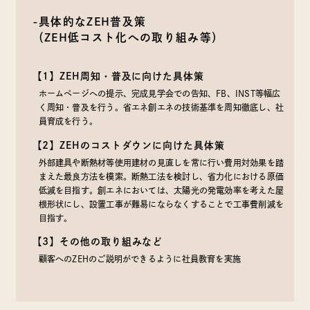
-具体的なZEH普及策
（ZEH低コスト化への取り組み等）
【1】ZEH周知・普及に向けた具体策
ホームページへの提示、完成見学会での告知、FB、INST等幅広
く周知・普及を行う。省エネ創エネの技術基準を周知徹底し、社
員育成を行う。
【2】ZEHのコストダウンに向けた具体策
外部建具や断熱材等使用建材の見直しを常に行い費用対効果を踏
まえた最良方法を模索。断熱工法を検討し、省力化における原価
低減を目指す。創エネにおいては、太陽光の発電効率を考えた屋
根形状にし、設置工事が難易にならなくすることで工事費削減を
目指す。
【3】その他の取り組みなど
顧客へのZEHのご説明ができるように社員教育を実施