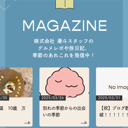
MAGAZINE
株式会社 湊斗スタッフの
グルメレポや旅日記、
季節のあれこれを発信中！
3/30
2025/03/26
2025/03/31
誕 10歳 万
別れの季節からの出会
【祝】ブログ数
いの季節
破！！！！！
た～】