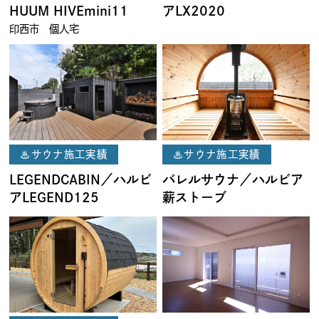
HUUM HIVEmini11
アLX2020
印西市 個人宅
♨サウナ施工実績
♨サウナ施工実績
LEGENDCABIN／ハルビ
バレルサウナ／ハルビア
アLEGEND125
薪ストーブ