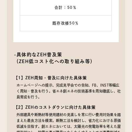
合計：50％
既存改修50％
-具体的なZEH普及策
（ZEH低コスト化への取り組み等）
【1】ZEH周知・普及に向けた具体策
ホームページへの提示、完成見学会での告知、FB、INST等幅広
く周知・普及を行う。省エネ創エネの技術基準を周知徹底し、社
員育成を行う。
【2】ZEHのコストダウンに向けた具体策
外部建具や断熱材等使用建材の見直しを常に行い費用対効果を踏
まえた最良方法を模索。断熱工法を検討し、省力化における原価
低減を目指す。創エネにおいては、太陽光の発電効率を考えた屋