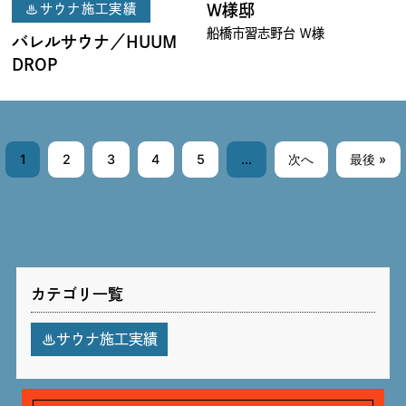
♨サウナ施工実績
W様邸
船橋市習志野台 Ｗ様
バレルサウナ／HUUM
DROP
1
2
3
4
5
...
次へ
最後 »
カテゴリ一覧
♨サウナ施工実績