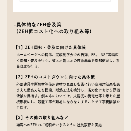
-具体的なZEH普及策
（ZEH低コスト化への取り組み等）
【1】ZEH周知・普及に向けた具体策
ホームページへの提示、完成見学会での告知、FB、INST等幅広
く周知・普及を行う。省エネ創エネの技術基準を周知徹底し、社
員育成を行う。
【2】ZEHのコストダウンに向けた具体策
外部建具や断熱材等使用建材の見直しを常に行い費用対効果を踏
まえた最良方法を模索。断熱工法を検討し、省力化における原価
低減を目指す。創エネにおいては、太陽光の発電効率を考えた屋
根形状にし、設置工事が難易にならなくすることで工事費削減を
目指す。
【3】その他の取り組みなど
顧客へのZEHのご説明ができるように社員教育を実施