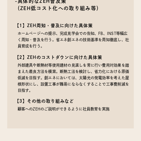
-具体的なZEH普及策
（ZEH低コスト化への取り組み等）
【1】ZEH周知・普及に向けた具体策
ホームページへの提示、完成見学会での告知、FB、INST等幅広
く周知・普及を行う。省エネ創エネの技術基準を周知徹底し、社
員育成を行う。
【2】ZEHのコストダウンに向けた具体策
外部建具や断熱材等使用建材の見直しを常に行い費用対効果を踏
まえた最良方法を模索。断熱工法を検討し、省力化における原価
低減を目指す。創エネにおいては、太陽光の発電効率を考えた屋
根形状にし、設置工事が難易にならなくすることで工事費削減を
目指す。
【3】その他の取り組みなど
顧客へのZEHのご説明ができるように社員教育を実施