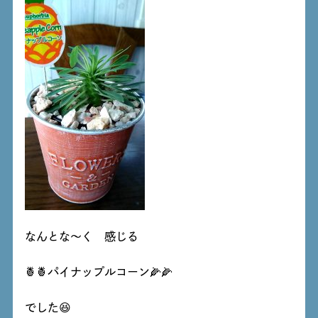
なんとな～く 感じる
🍍🍍パイナップルコーン🌽🌽
でした😆