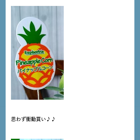
思わず衝動買い♪♪