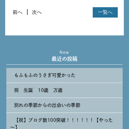
前へ
次へ
一覧へ
New
最近の投稿
もふもふのうさぎ可愛かった
祝 生誕 10歳 万歳
別れの季節からの出会いの季節
【祝】ブログ数100突破！！！！！！【やった
～】