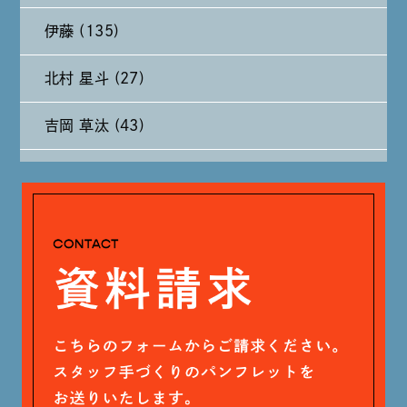
伊藤 (135)
2024年8月 (11)
北村 星斗 (27)
2024年7月 (11)
吉岡 草汰 (43)
2024年6月 (12)
大山 あかり (93)
2024年5月 (19)
安田 早那 (60)
2024年4月 (17)
戸田 好紀 (81)
木村 珠梨音 (101)
石川 滉大 (66)