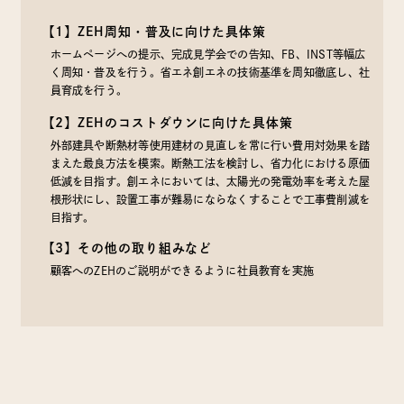
【1】ZEH周知・普及に向けた具体策
ホームページへの提示、完成見学会での告知、FB、INST等幅広
く周知・普及を行う。省エネ創エネの技術基準を周知徹底し、社
員育成を行う。
【2】ZEHのコストダウンに向けた具体策
外部建具や断熱材等使用建材の見直しを常に行い費用対効果を踏
まえた最良方法を模索。断熱工法を検討し、省力化における原価
低減を目指す。創エネにおいては、太陽光の発電効率を考えた屋
根形状にし、設置工事が難易にならなくすることで工事費削減を
目指す。
【3】その他の取り組みなど
顧客へのZEHのご説明ができるように社員教育を実施