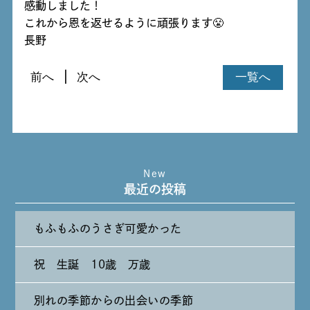
感動しました！
これから恩を返せるように頑張ります😤
長野
前へ
次へ
一覧へ
New
最近の投稿
もふもふのうさぎ可愛かった
祝 生誕 10歳 万歳
別れの季節からの出会いの季節