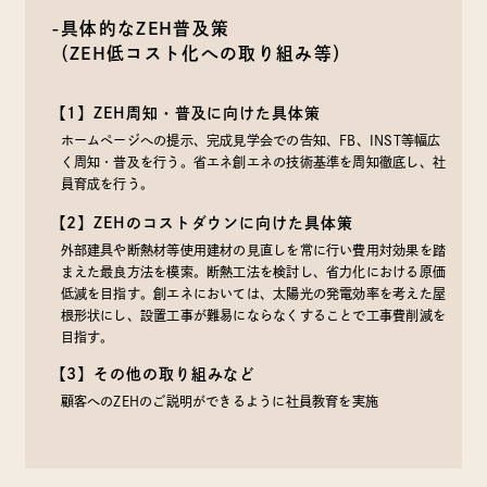
-具体的なZEH普及策
（ZEH低コスト化への取り組み等）
【1】ZEH周知・普及に向けた具体策
ホームページへの提示、完成見学会での告知、FB、INST等幅広
く周知・普及を行う。省エネ創エネの技術基準を周知徹底し、社
員育成を行う。
【2】ZEHのコストダウンに向けた具体策
外部建具や断熱材等使用建材の見直しを常に行い費用対効果を踏
まえた最良方法を模索。断熱工法を検討し、省力化における原価
低減を目指す。創エネにおいては、太陽光の発電効率を考えた屋
根形状にし、設置工事が難易にならなくすることで工事費削減を
目指す。
【3】その他の取り組みなど
顧客へのZEHのご説明ができるように社員教育を実施