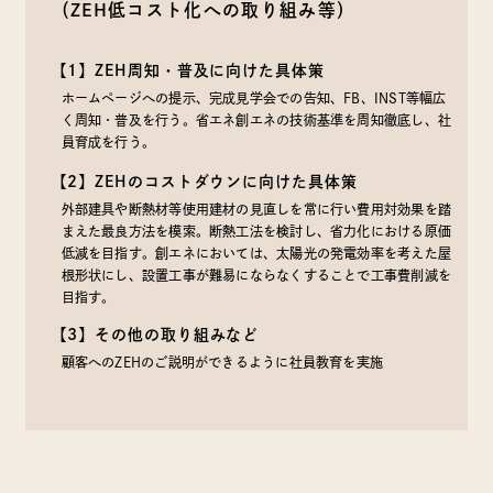
（ZEH低コスト化への取り組み等）
【1】ZEH周知・普及に向けた具体策
ホームページへの提示、完成見学会での告知、FB、INST等幅広
く周知・普及を行う。省エネ創エネの技術基準を周知徹底し、社
員育成を行う。
【2】ZEHのコストダウンに向けた具体策
外部建具や断熱材等使用建材の見直しを常に行い費用対効果を踏
まえた最良方法を模索。断熱工法を検討し、省力化における原価
低減を目指す。創エネにおいては、太陽光の発電効率を考えた屋
根形状にし、設置工事が難易にならなくすることで工事費削減を
目指す。
【3】その他の取り組みなど
顧客へのZEHのご説明ができるように社員教育を実施