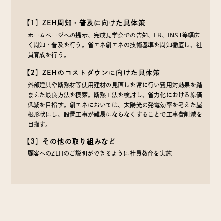
【1】ZEH周知・普及に向けた具体策
ホームページへの提示、完成見学会での告知、FB、INST等幅広
く周知・普及を行う。省エネ創エネの技術基準を周知徹底し、社
員育成を行う。
【2】ZEHのコストダウンに向けた具体策
外部建具や断熱材等使用建材の見直しを常に行い費用対効果を踏
まえた最良方法を模索。断熱工法を検討し、省力化における原価
低減を目指す。創エネにおいては、太陽光の発電効率を考えた屋
根形状にし、設置工事が難易にならなくすることで工事費削減を
目指す。
【3】その他の取り組みなど
顧客へのZEHのご説明ができるように社員教育を実施