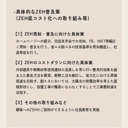
-具体的なZEH普及策
（ZEH低コスト化への取り組み等）
【1】ZEH周知・普及に向けた具体策
ホームページへの提示、完成見学会での告知、FB、INST等幅広
く周知・普及を行う。省エネ創エネの技術基準を周知徹底し、社
員育成を行う。
【2】ZEHのコストダウンに向けた具体策
外部建具や断熱材等使用建材の見直しを常に行い費用対効果を踏
まえた最良方法を模索。断熱工法を検討し、省力化における原価
低減を目指す。創エネにおいては、太陽光の発電効率を考えた屋
根形状にし、設置工事が難易にならなくすることで工事費削減を
目指す。
【3】その他の取り組みなど
顧客へのZEHのご説明ができるように社員教育を実施