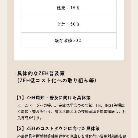
建売：15％
合計：50％
既存改修50％
-具体的なZEH普及策
（ZEH低コスト化への取り組み等）
【1】ZEH周知・普及に向けた具体策
ホームページへの提示、完成見学会での告知、FB、INST等幅広
く周知・普及を行う。省エネ創エネの技術基準を周知徹底し、社
員育成を行う。
【2】ZEHのコストダウンに向けた具体策
外部建具や断熱材等使用建材の見直しを常に行い費用対効果を踏