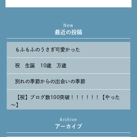
New
最近の投稿
もふもふのうさぎ可愛かった
祝 生誕 10歳 万歳
別れの季節からの出会いの季節
【祝】ブログ数100突破！！！！！！【やった
～】
Archive
たまには純喫茶なんて～～～
アーカイブ