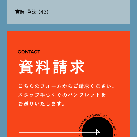
吉岡 草汰 (43)
2024年6月 (12)
大山 あかり (93)
2024年5月 (19)
安田 早那 (60)
2024年4月 (17)
戸田 好紀 (81)
木村 珠梨音 (101)
石川 滉大 (66)
神定 龍杜 (13)