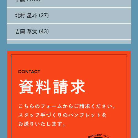
2024年8月 (11)
北村 星斗 (27)
2024年7月 (11)
吉岡 草汰 (43)
2024年6月 (12)
大山 あかり (93)
2024年5月 (19)
安田 早那 (60)
2024年4月 (17)
戸田 好紀 (81)
木村 珠梨音 (101)
石川 滉大 (66)
神定 龍杜 (13)