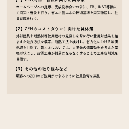
ホームページへの提示、完成見学会での告知、FB、INST等幅広
く周知・普及を行う。省エネ創エネの技術基準を周知徹底し、社
員育成を行う。
【2】ZEHのコストダウンに向けた具体策
外部建具や断熱材等使用建材の見直しを常に行い費用対効果を踏
まえた最良方法を模索。断熱工法を検討し、省力化における原価
低減を目指す。創エネにおいては、太陽光の発電効率を考えた屋
根形状にし、設置工事が難易にならなくすることで工事費削減を
目指す。
【3】その他の取り組みなど
顧客へのZEHのご説明ができるように社員教育を実施