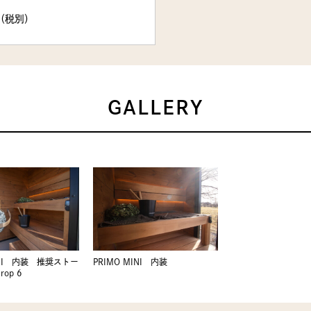
0（税別）
GALLERY
INI 内装 推奨ストー
PRIMO MINI 内装
rop 6