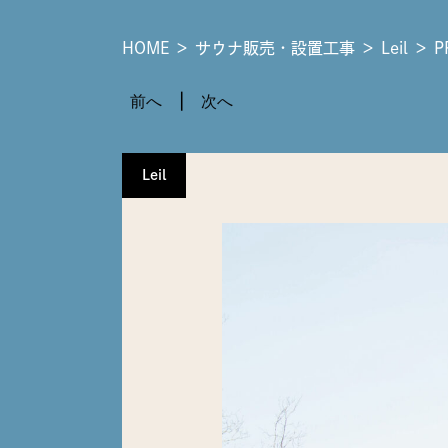
HOME
＞
サウナ販売・設置工事
＞
Leil
＞
P
前へ
次へ
Leil