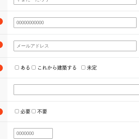
ある
これから建築する
未定
必要
不要