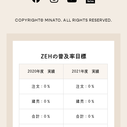
住所，電話番号，メールアドレス，銀行口座番号，クレジ
ットカード番号，運転免許証番号などの個人情報をお尋ね
することがあります。また，ユーザーと提携先などとの間
COPYRIGHT© MINATO. ALL RIGHTS RESERVED.
でなされたユーザーの個人情報を含む取引記録や，決済に
関する情報を当社の提携先（情報提供元，広告主，広告配
信先などを含みます。以下，｢提携先｣といいます。）など
から収集することがあります。
当社は，ユーザーについて，利用したサービスやソフトウ
エア，購入した商品，閲覧したページや広告の履歴，検索
ZEHの普及率目標
した検索キーワード，利用日時，利用方法，利用環境（携
帯端末を通じてご利用の場合の当該端末の通信状態，利用
に際しての各種設定情報なども含みます），IPアドレス，
2020年度 実績
2021年度 実績
クッキー情報，位置情報，端末の個体識別情報などの履歴
情報および特性情報を，ユーザーが当社や提携先のサービ
注文：0％
注文：0％
スを利用しまたはページを閲覧する際に収集します。
建売：0％
建売：0％
第３条（個人情報を収集・利用する目的）
合計：0％
合計：0％
当社が個人情報を収集・利用する目的は，以下のとおりで