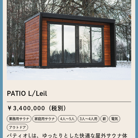
PATIO L/Leil
￥3,400,000（税別）
業務用サウナ
家庭用サウナ
4人～5人
3人〜4人用
薪
電気
アウトドア
パティオLは、ゆったりとした快適な屋外サウナ体