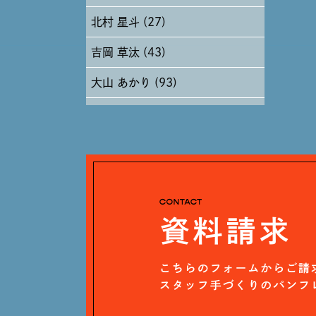
北村 星斗 (27)
2024年5月 (19)
吉岡 草汰 (43)
2024年4月 (17)
大山 あかり (93)
安田 早那 (60)
戸田 好紀 (81)
木村 珠梨音 (101)
石川 滉大 (66)
神定 龍杜 (13)