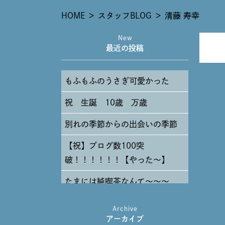
HOME
＞
スタッフBLOG
＞
清藤 寿幸
New
最近の投稿
もふもふのうさぎ可愛かった
祝 生誕 10歳 万歳
別れの季節からの出会いの季節
【祝】ブログ数100突
破！！！！！！【やった～】
たまには純喫茶なんて～～～
Archive
アーカイブ