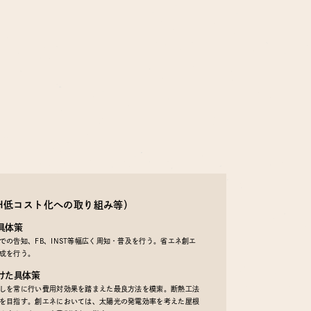
EH低コスト化への取り組み等）
具体策
の告知、FB、INST等幅広く周知・普及を行う。省エネ創エ
成を行う。
けた具体策
しを常に行い費用対効果を踏まえた最良方法を模索。断熱工法
を目指す。創エネにおいては、太陽光の発電効率を考えた屋根