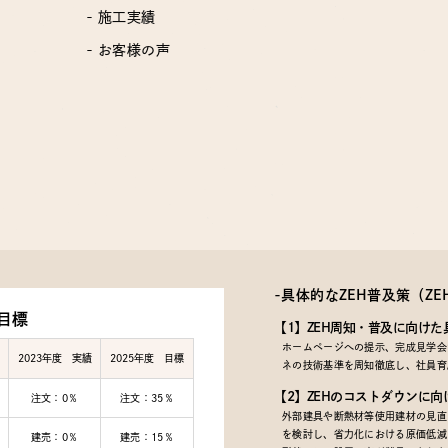
- 施工実績
- お客様の声
-具体的なZEH普及策
（Z
目標
【1】ZEH周知・普及に向けた
ホームページへの提示、完成見学会で
2023年度 実績
2025年度 目標
ネの技術基準を周知徹底し、社員育
【2】ZEHのコストダウンに向
注文：0％
注文：35％
外部建具や断熱材等使用建材の見直
を検討し、省力化における原価低減
建売：0％
建売：15％