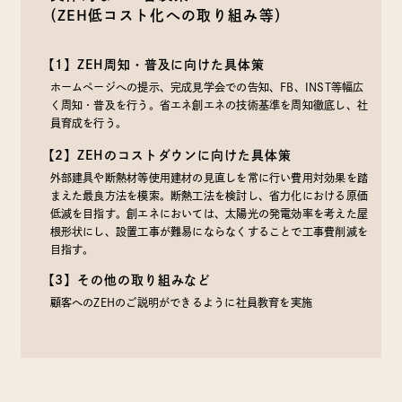
（ZEH低コスト化への取り組み等）
【1】ZEH周知・普及に向けた具体策
ホームページへの提示、完成見学会での告知、FB、INST等幅広
く周知・普及を行う。省エネ創エネの技術基準を周知徹底し、社
員育成を行う。
【2】ZEHのコストダウンに向けた具体策
外部建具や断熱材等使用建材の見直しを常に行い費用対効果を踏
まえた最良方法を模索。断熱工法を検討し、省力化における原価
低減を目指す。創エネにおいては、太陽光の発電効率を考えた屋
根形状にし、設置工事が難易にならなくすることで工事費削減を
目指す。
【3】その他の取り組みなど
顧客へのZEHのご説明ができるように社員教育を実施