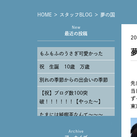
HOME
＞
スタッフBLOG
＞
夢の国
New
最近の投稿
20
もふもふのうさぎ可愛かった
祝 生誕 10歳 万歳
別れの季節からの出会いの季節
先
当
【祝】ブログ数100突
ず
破！！！！！！【やった～】
東
たまには純喫茶なんて～～～
Archive