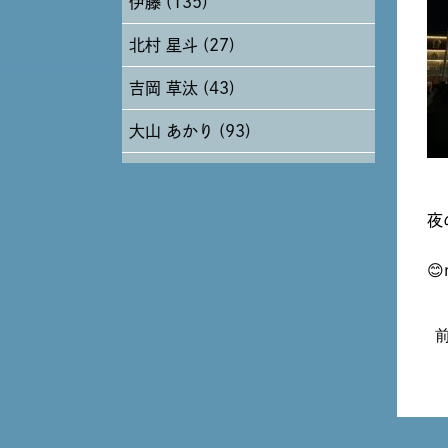
伊藤 (135)
2024年6月 (12)
北村 星斗 (27)
2024年5月 (19)
吉岡 草汰 (43)
2024年4月 (17)
大山 あかり (93)
安田 早那 (60)
戸田 好紀 (81)
夜
木村 珠梨音 (101)
😊
石川 滉大 (66)
神定 龍杜 (13)