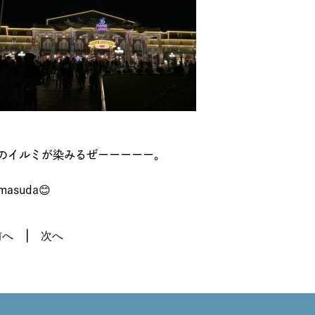
のイルミが染みるぜーーーーー。
masuda😊
前へ
次へ