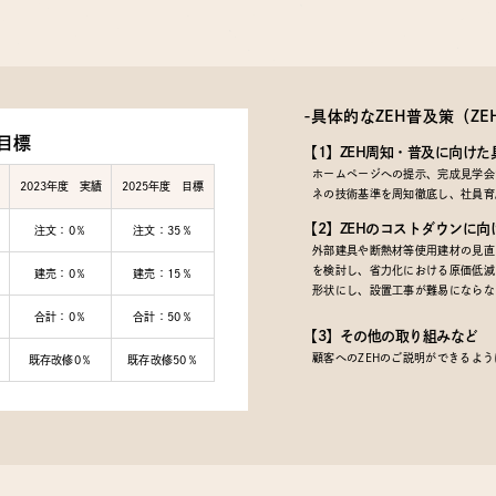
-具体的なZEH普及策
（Z
目標
【1】ZEH周知・普及に向けた
ホームページへの提示、完成見学会で
2023年度 実績
2025年度 目標
ネの技術基準を周知徹底し、社員育
【2】ZEHのコストダウンに向
注文：0％
注文：35％
外部建具や断熱材等使用建材の見直
を検討し、省力化における原価低減
建売：0％
建売：15％
形状にし、設置工事が難易にならな
合計：0％
合計：50％
【3】その他の取り組みなど
顧客へのZEHのご説明ができるよ
既存改修0％
既存改修50％