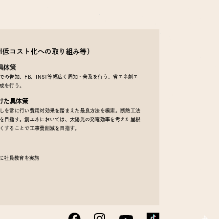
EH低コスト化への取り組み等）
具体策
の告知、FB、INST等幅広く周知・普及を行う。省エネ創エ
成を行う。
けた具体策
しを常に行い費用対効果を踏まえた最良方法を模索。断熱工法
を目指す。創エネにおいては、太陽光の発電効率を考えた屋根
くすることで工事費削減を目指す。
うに社員教育を実施