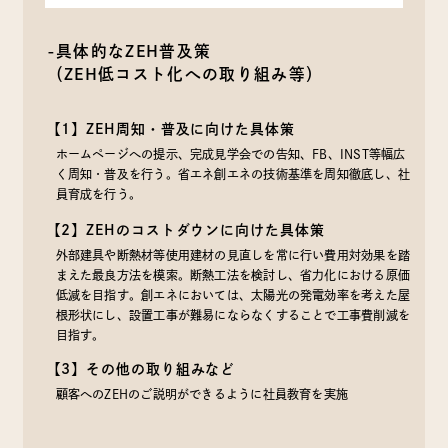
-具体的なZEH普及策
（ZEH低コスト化への取り組み等）
【1】ZEH周知・普及に向けた具体策
ホームページへの提示、完成見学会での告知、FB、INST等幅広
く周知・普及を行う。省エネ創エネの技術基準を周知徹底し、社
員育成を行う。
【2】ZEHのコストダウンに向けた具体策
外部建具や断熱材等使用建材の見直しを常に行い費用対効果を踏
まえた最良方法を模索。断熱工法を検討し、省力化における原価
低減を目指す。創エネにおいては、太陽光の発電効率を考えた屋
根形状にし、設置工事が難易にならなくすることで工事費削減を
目指す。
【3】その他の取り組みなど
顧客へのZEHのご説明ができるように社員教育を実施