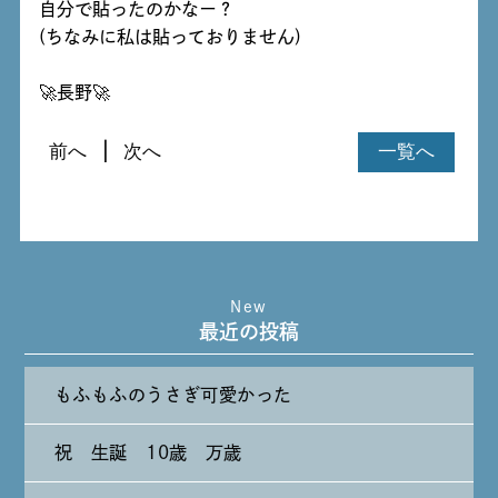
自分で貼ったのかなー？
(ちなみに私は貼っておりません)
🚀長野🚀
前へ
次へ
一覧へ
New
最近の投稿
もふもふのうさぎ可愛かった
祝 生誕 10歳 万歳