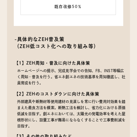
既存改修50％
-具体的なZEH普及策
（ZEH低コスト化への取り組み等）
【1】ZEH周知・普及に向けた具体策
ホームページへの提示、完成見学会での告知、FB、INST等幅広
く周知・普及を行う。省エネ創エネの技術基準を周知徹底し、社
員育成を行う。
【2】ZEHのコストダウンに向けた具体策
外部建具や断熱材等使用建材の見直しを常に行い費用対効果を踏
まえた最良方法を模索。断熱工法を検討し、省力化における原価
低減を目指す。創エネにおいては、太陽光の発電効率を考えた屋
根形状にし、設置工事が難易にならなくすることで工事費削減を
目指す。
【3】その他の取り組みなど