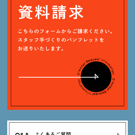
戸田 好紀 (81)
木村 珠梨音 (101)
石川 滉大 (66)
神定 龍杜 (13)
よくあるご質問