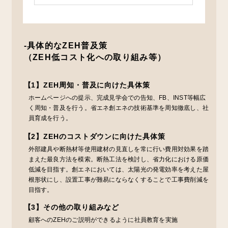
-具体的なZEH普及策
（ZEH低コスト化への取り組み等）
【1】ZEH周知・普及に向けた具体策
ホームページへの提示、完成見学会での告知、FB、INST等幅広
く周知・普及を行う。省エネ創エネの技術基準を周知徹底し、社
員育成を行う。
【2】ZEHのコストダウンに向けた具体策
外部建具や断熱材等使用建材の見直しを常に行い費用対効果を踏
まえた最良方法を模索。断熱工法を検討し、省力化における原価
低減を目指す。創エネにおいては、太陽光の発電効率を考えた屋
根形状にし、設置工事が難易にならなくすることで工事費削減を
目指す。
【3】その他の取り組みなど
顧客へのZEHのご説明ができるように社員教育を実施