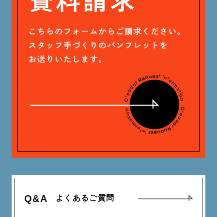
木村 珠梨音 (101)
石川 滉大 (66)
神定 龍杜 (13)
よくあるご質問
Q&A