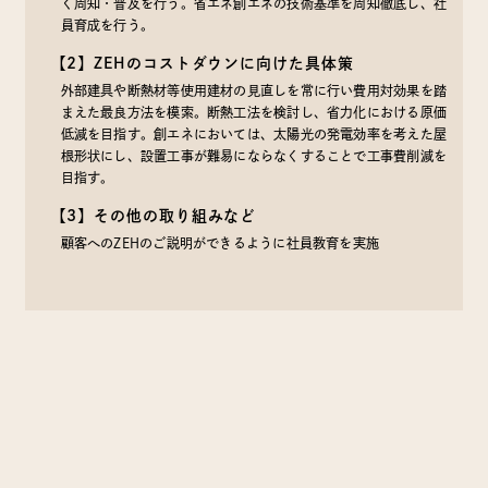
く周知・普及を行う。省エネ創エネの技術基準を周知徹底し、社
員育成を行う。
【2】ZEHのコストダウンに向けた具体策
外部建具や断熱材等使用建材の見直しを常に行い費用対効果を踏
まえた最良方法を模索。断熱工法を検討し、省力化における原価
低減を目指す。創エネにおいては、太陽光の発電効率を考えた屋
根形状にし、設置工事が難易にならなくすることで工事費削減を
目指す。
【3】その他の取り組みなど
顧客へのZEHのご説明ができるように社員教育を実施