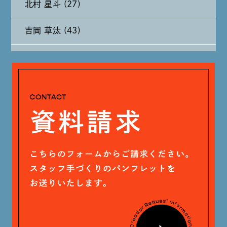
北村 星斗 (27)
2024年7月 (11)
吉岡 草汰 (43)
2024年6月 (12)
大山 あかり (93)
2024年5月 (19)
安田 早那 (60)
2024年4月 (17)
戸田 好紀 (81)
木村 珠梨音 (101)
石川 滉大 (66)
神定 龍杜 (13)