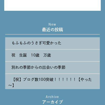
New
最近の投稿
もふもふのうさぎ可愛かった
祝 生誕 10歳 万歳
別れの季節からの出会いの季節
【祝】ブログ数100突破！！！！！！【やった
～】
Archive
たまには純喫茶なんて～～～
アーカイブ