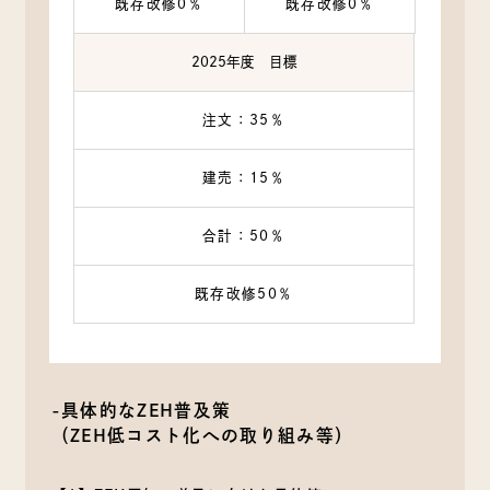
既存改修0％
既存改修0％
2025年度 目標
注文：35％
建売：15％
合計：50％
既存改修50％
-具体的なZEH普及策
（ZEH低コスト化への取り組み等）