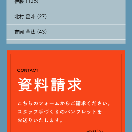
伊藤 (135)
2024年8月 (11)
北村 星斗 (27)
2024年7月 (11)
吉岡 草汰 (43)
2024年6月 (12)
大山 あかり (93)
2024年5月 (19)
安田 早那 (60)
2024年4月 (17)
戸田 好紀 (81)
木村 珠梨音 (101)
石川 滉大 (66)
神定 龍杜 (13)