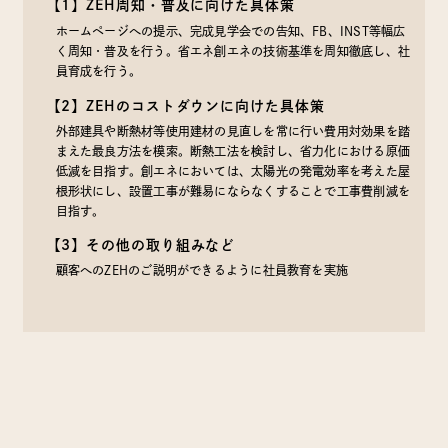
【1】ZEH周知・普及に向けた具体策
ホームページへの提示、完成見学会での告知、FB、INST等幅広
く周知・普及を行う。省エネ創エネの技術基準を周知徹底し、社
員育成を行う。
【2】ZEHのコストダウンに向けた具体策
外部建具や断熱材等使用建材の見直しを常に行い費用対効果を踏
まえた最良方法を模索。断熱工法を検討し、省力化における原価
低減を目指す。創エネにおいては、太陽光の発電効率を考えた屋
根形状にし、設置工事が難易にならなくすることで工事費削減を
目指す。
【3】その他の取り組みなど
顧客へのZEHのご説明ができるように社員教育を実施