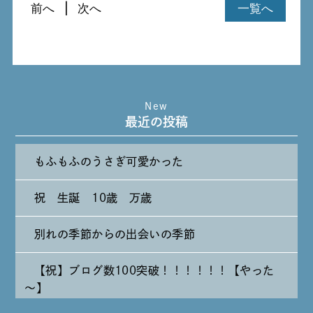
前へ
次へ
一覧へ
New
最近の投稿
もふもふのうさぎ可愛かった
祝 生誕 10歳 万歳
別れの季節からの出会いの季節
【祝】ブログ数100突破！！！！！！【やった
～】