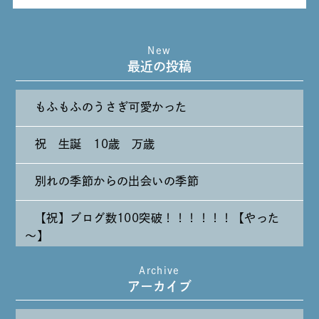
New
最近の投稿
もふもふのうさぎ可愛かった
祝 生誕 10歳 万歳
別れの季節からの出会いの季節
【祝】ブログ数100突破！！！！！！【やった
～】
Archive
たまには純喫茶なんて～～～
アーカイブ