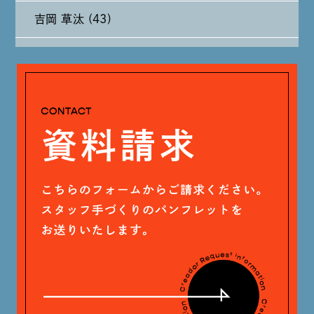
吉岡 草汰 (43)
2024年6月 (12)
大山 あかり (93)
2024年5月 (19)
安田 早那 (60)
2024年4月 (17)
戸田 好紀 (81)
木村 珠梨音 (101)
石川 滉大 (66)
神定 龍杜 (13)