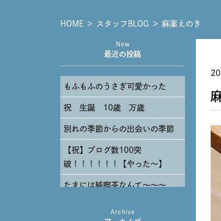
HOME
＞
スタッフBLOG
＞
麻薬えのき
New
最近の投稿
20
もふもふのうさぎ可愛かった
祝 生誕 10歳 万歳
別れの季節からの出会いの季節
【祝】ブログ数100突
破！！！！！！【やった～】
たまには純喫茶なんて～～～
Archive