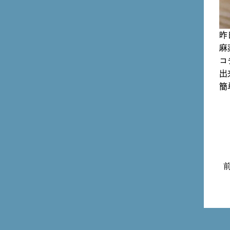
昨
麻
コ
出
簡