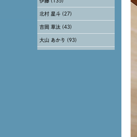
伊藤 (135)
2024年6月 (12)
北村 星斗 (27)
2024年5月 (19)
吉岡 草汰 (43)
2024年4月 (17)
大山 あかり (93)
安田 早那 (60)
戸田 好紀 (81)
木村 珠梨音 (101)
石川 滉大 (66)
神定 龍杜 (13)