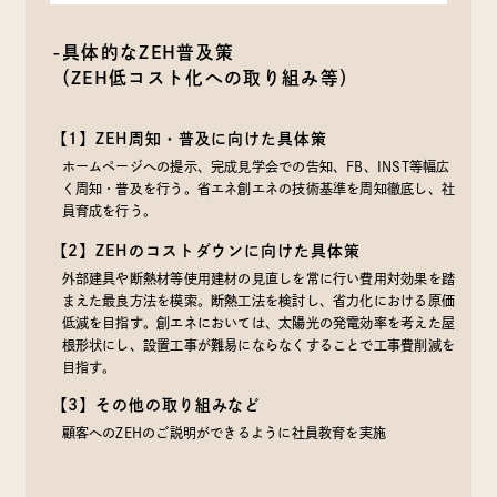
-具体的なZEH普及策
（ZEH低コスト化への取り組み等）
【1】ZEH周知・普及に向けた具体策
ホームページへの提示、完成見学会での告知、FB、INST等幅広
く周知・普及を行う。省エネ創エネの技術基準を周知徹底し、社
員育成を行う。
【2】ZEHのコストダウンに向けた具体策
外部建具や断熱材等使用建材の見直しを常に行い費用対効果を踏
まえた最良方法を模索。断熱工法を検討し、省力化における原価
低減を目指す。創エネにおいては、太陽光の発電効率を考えた屋
根形状にし、設置工事が難易にならなくすることで工事費削減を
目指す。
【3】その他の取り組みなど
顧客へのZEHのご説明ができるように社員教育を実施