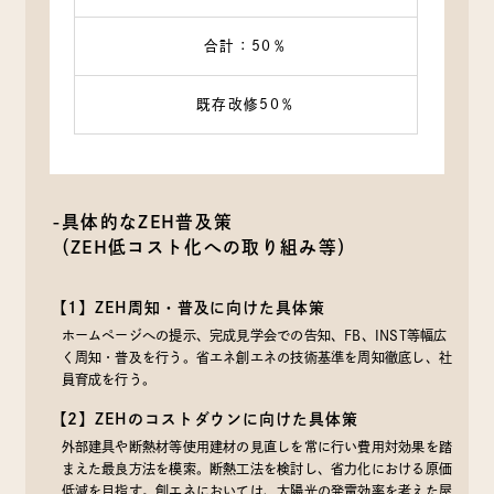
合計：50％
既存改修50％
-具体的なZEH普及策
（ZEH低コスト化への取り組み等）
【1】ZEH周知・普及に向けた具体策
ホームページへの提示、完成見学会での告知、FB、INST等幅広
く周知・普及を行う。省エネ創エネの技術基準を周知徹底し、社
員育成を行う。
【2】ZEHのコストダウンに向けた具体策
外部建具や断熱材等使用建材の見直しを常に行い費用対効果を踏
まえた最良方法を模索。断熱工法を検討し、省力化における原価
低減を目指す。創エネにおいては、太陽光の発電効率を考えた屋