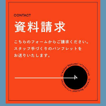
安田 早那 (60)
2024年4月 (17)
戸田 好紀 (81)
木村 珠梨音 (101)
石川 滉大 (66)
神定 龍杜 (13)