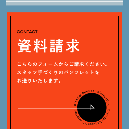
大山 あかり (93)
2024年5月 (19)
安田 早那 (60)
2024年4月 (17)
戸田 好紀 (81)
木村 珠梨音 (101)
石川 滉大 (66)
神定 龍杜 (13)