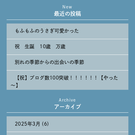
New
最近の投稿
もふもふのうさぎ可愛かった
祝 生誕 10歳 万歳
別れの季節からの出会いの季節
【祝】ブログ数100突破！！！！！！【やった
～】
Archive
たまには純喫茶なんて～～～
アーカイブ
2025年3月 (6)