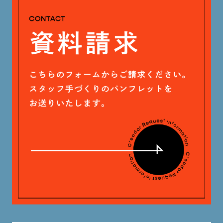
安田 早那 (60)
2024年4月 (17)
戸田 好紀 (81)
木村 珠梨音 (101)
石川 滉大 (66)
神定 龍杜 (13)