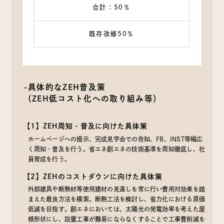
合計：50％
既存改修50％
-具体的なZEH普及策
（ZEH低コスト化への取り組み等）
【1】ZEH周知・普及に向けた具体策
ホームページへの提示、完成見学会での告知、FB、INST等幅広
く周知・普及を行う。省エネ創エネの技術基準を周知徹底し、社
員育成を行う。
【2】ZEHのコストダウンに向けた具体策
外部建具や断熱材等使用建材の見直しを常に行い費用対効果を踏
まえた最良方法を模索。断熱工法を検討し、省力化における原価
低減を目指す。創エネにおいては、太陽光の発電効率を考えた屋
根形状にし、設置工事が難易にならなくすることで工事費削減を