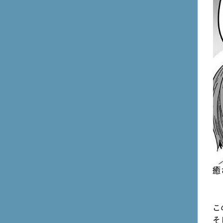
癒
こ
そ