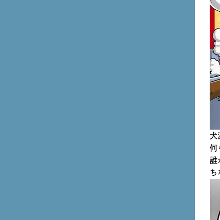
犬
何
誰
ち