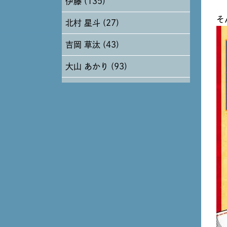
伊藤 (135)
2024年6月 (12)
そ
北村 星斗 (27)
2024年5月 (19)
吉岡 草汰 (43)
2024年4月 (17)
大山 あかり (93)
安田 早那 (60)
戸田 好紀 (81)
木村 珠梨音 (101)
石川 滉大 (66)
神定 龍杜 (13)