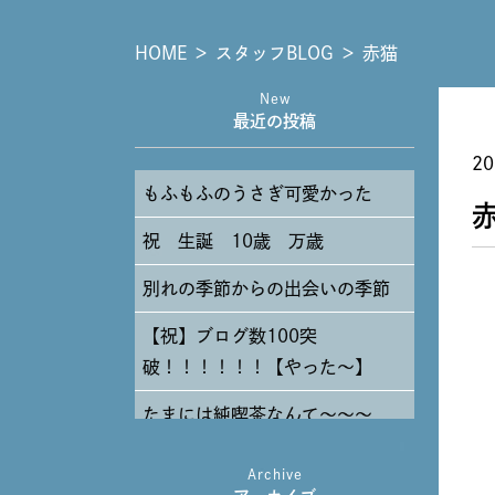
HOME
＞
スタッフBLOG
＞
赤猫
New
最近の投稿
20
もふもふのうさぎ可愛かった
祝 生誕 10歳 万歳
別れの季節からの出会いの季節
【祝】ブログ数100突
破！！！！！！【やった～】
たまには純喫茶なんて～～～
Archive