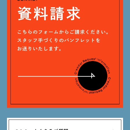
戸田 好紀 (81)
木村 珠梨音 (101)
石川 滉大 (66)
神定 龍杜 (13)