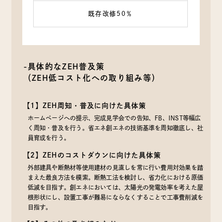
既存改修50％
-具体的なZEH普及策
（ZEH低コスト化への取り組み等）
【1】ZEH周知・普及に向けた具体策
ホームページへの提示、完成見学会での告知、FB、INST等幅広
く周知・普及を行う。省エネ創エネの技術基準を周知徹底し、社
員育成を行う。
【2】ZEHのコストダウンに向けた具体策
外部建具や断熱材等使用建材の見直しを常に行い費用対効果を踏
まえた最良方法を模索。断熱工法を検討し、省力化における原価
低減を目指す。創エネにおいては、太陽光の発電効率を考えた屋
根形状にし、設置工事が難易にならなくすることで工事費削減を
目指す。