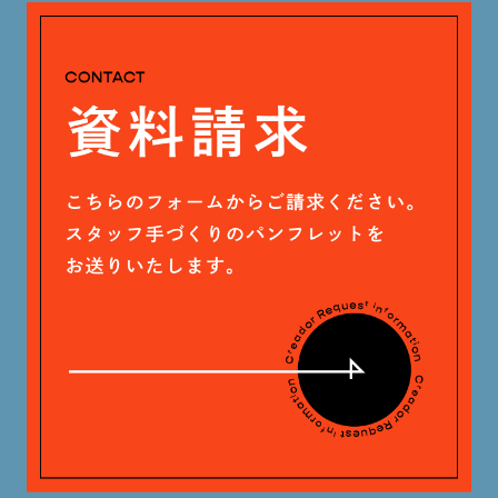
安田 早那 (60)
2024年4月 (17)
戸田 好紀 (81)
木村 珠梨音 (101)
石川 滉大 (66)
神定 龍杜 (13)