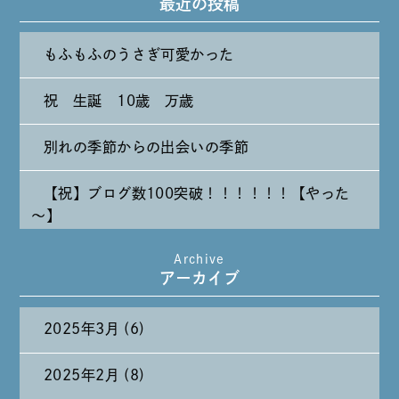
最近の投稿
もふもふのうさぎ可愛かった
祝 生誕 10歳 万歳
別れの季節からの出会いの季節
【祝】ブログ数100突破！！！！！！【やった
～】
Archive
たまには純喫茶なんて～～～
アーカイブ
2025年3月 (6)
2025年2月 (8)