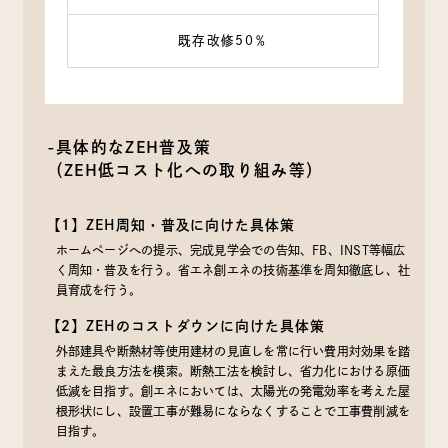
既存改修50％
-具体的なZEH普及策
（ZEH低コスト化への取り組み等）
【1】ZEH周知・普及に向けた具体策
ホームページへの提示、完成見学会での告知、FB、INST等幅広
く周知・普及を行う。省エネ創エネの技術基準を周知徹底し、社
員育成を行う。
【2】ZEHのコストダウンに向けた具体策
外部建具や断熱材等使用建材の見直しを常に行い費用対効果を踏
まえた最良方法を模索。断熱工法を検討し、省力化における原価
低減を目指す。創エネにおいては、太陽光の発電効率を考えた屋
根形状にし、設置工事が難易にならなくすることで工事費削減を
目指す。