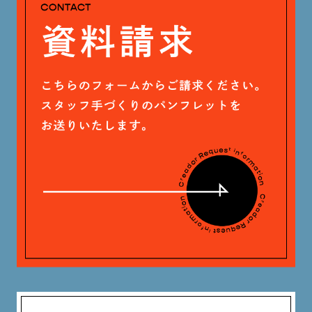
戸田 好紀 (81)
木村 珠梨音 (101)
石川 滉大 (66)
神定 龍杜 (13)