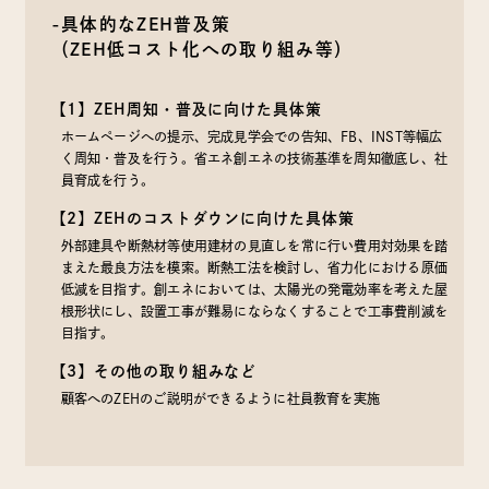
-具体的なZEH普及策
（ZEH低コスト化への取り組み等）
【1】ZEH周知・普及に向けた具体策
ホームページへの提示、完成見学会での告知、FB、INST等幅広
く周知・普及を行う。省エネ創エネの技術基準を周知徹底し、社
員育成を行う。
【2】ZEHのコストダウンに向けた具体策
外部建具や断熱材等使用建材の見直しを常に行い費用対効果を踏
まえた最良方法を模索。断熱工法を検討し、省力化における原価
低減を目指す。創エネにおいては、太陽光の発電効率を考えた屋
根形状にし、設置工事が難易にならなくすることで工事費削減を
目指す。
【3】その他の取り組みなど
顧客へのZEHのご説明ができるように社員教育を実施