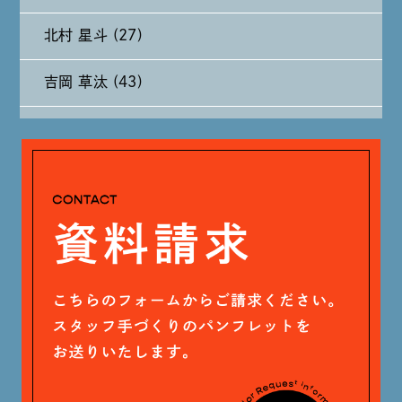
北村 星斗 (27)
2024年7月 (11)
吉岡 草汰 (43)
2024年6月 (12)
大山 あかり (93)
2024年5月 (19)
安田 早那 (60)
2024年4月 (17)
戸田 好紀 (81)
木村 珠梨音 (101)
石川 滉大 (66)
神定 龍杜 (13)