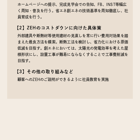
ホームページへの提示、完成見学会での告知、FB、INST等幅広
く周知・普及を行う。省エネ創エネの技術基準を周知徹底し、社
員育成を行う。
【2】ZEHのコストダウンに向けた具体策
外部建具や断熱材等使用建材の見直しを常に行い費用対効果を踏
まえた最良方法を模索。断熱工法を検討し、省力化における原価
低減を目指す。創エネにおいては、太陽光の発電効率を考えた屋
根形状にし、設置工事が難易にならなくすることで工事費削減を
目指す。
【3】その他の取り組みなど
顧客へのZEHのご説明ができるように社員教育を実施