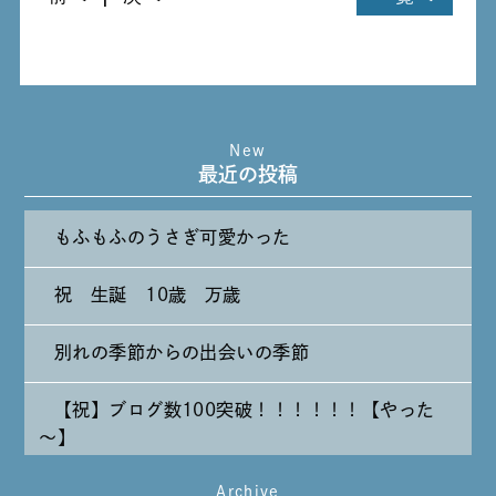
New
最近の投稿
もふもふのうさぎ可愛かった
祝 生誕 10歳 万歳
別れの季節からの出会いの季節
【祝】ブログ数100突破！！！！！！【やった
～】
Archive
たまには純喫茶なんて～～～