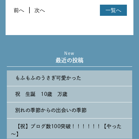
前へ
次へ
一覧へ
New
最近の投稿
もふもふのうさぎ可愛かった
祝 生誕 10歳 万歳
別れの季節からの出会いの季節
【祝】ブログ数100突破！！！！！！【やった
～】