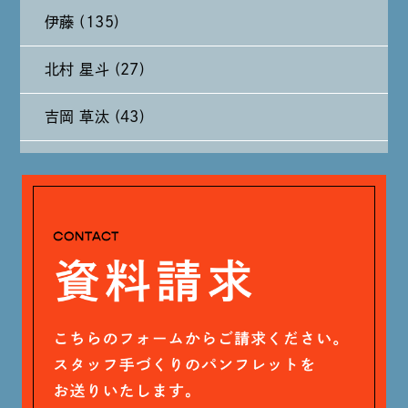
伊藤 (135)
2024年8月 (11)
北村 星斗 (27)
2024年7月 (11)
吉岡 草汰 (43)
2024年6月 (12)
大山 あかり (93)
2024年5月 (19)
安田 早那 (60)
2024年4月 (17)
戸田 好紀 (81)
木村 珠梨音 (101)
石川 滉大 (66)
神定 龍杜 (13)