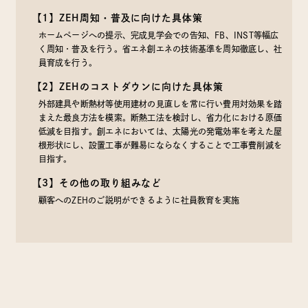
【1】ZEH周知・普及に向けた具体策
ホームページへの提示、完成見学会での告知、FB、INST等幅広
く周知・普及を行う。省エネ創エネの技術基準を周知徹底し、社
員育成を行う。
【2】ZEHのコストダウンに向けた具体策
外部建具や断熱材等使用建材の見直しを常に行い費用対効果を踏
まえた最良方法を模索。断熱工法を検討し、省力化における原価
低減を目指す。創エネにおいては、太陽光の発電効率を考えた屋
根形状にし、設置工事が難易にならなくすることで工事費削減を
目指す。
【3】その他の取り組みなど
顧客へのZEHのご説明ができるように社員教育を実施