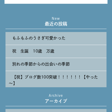
New
最近の投稿
もふもふのうさぎ可愛かった
祝 生誕 10歳 万歳
別れの季節からの出会いの季節
【祝】ブログ数100突破！！！！！！【やった
～】
Archive
たまには純喫茶なんて～～～
アーカイブ