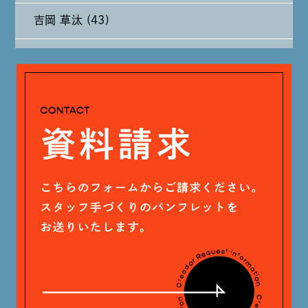
吉岡 草汰 (43)
2024年6月 (12)
大山 あかり (93)
2024年5月 (19)
安田 早那 (60)
2024年4月 (17)
戸田 好紀 (81)
木村 珠梨音 (101)
石川 滉大 (66)
神定 龍杜 (13)