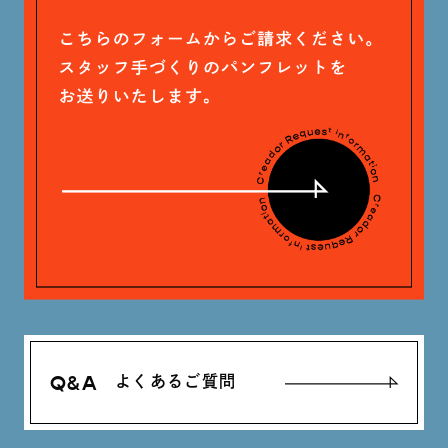
木村 珠梨音 (101)
石川 滉大 (66)
神定 龍杜 (13)
Q&A
よくあるご質問