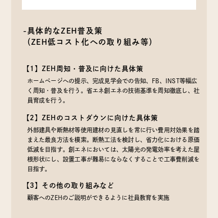
-具体的なZEH普及策
（ZEH低コスト化への取り組み等）
【1】ZEH周知・普及に向けた具体策
ホームページへの提示、完成見学会での告知、FB、INST等幅広
く周知・普及を行う。省エネ創エネの技術基準を周知徹底し、社
員育成を行う。
【2】ZEHのコストダウンに向けた具体策
外部建具や断熱材等使用建材の見直しを常に行い費用対効果を踏
まえた最良方法を模索。断熱工法を検討し、省力化における原価
低減を目指す。創エネにおいては、太陽光の発電効率を考えた屋
根形状にし、設置工事が難易にならなくすることで工事費削減を
目指す。
【3】その他の取り組みなど
顧客へのZEHのご説明ができるように社員教育を実施