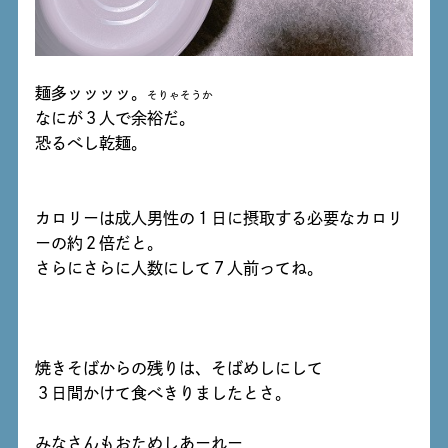
麺多ッッッッ。
そりゃそうか
なにが３人で余裕だ。
恐るべし乾麺。
カロリーは成人男性の１日に摂取する必要なカロリ
ーの約２倍だと。
さらにさらに人数にして７人前ってね。
焼きそばからの残りは、そばめしにして
３日間かけて食べきりましたとさ。
みなさんもおためしあーれー