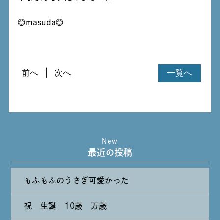
😊masuda😊
前へ
次へ
一覧へ
New
最近の投稿
もふもふのうさぎ可愛かった
祝 生誕 10歳 万歳