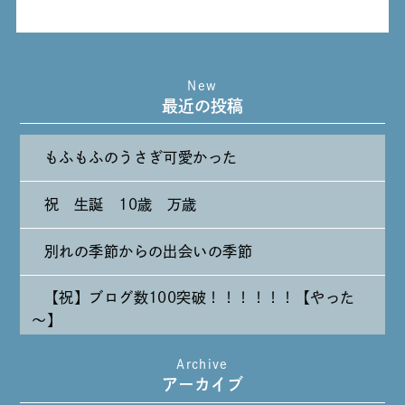
New
最近の投稿
もふもふのうさぎ可愛かった
祝 生誕 10歳 万歳
別れの季節からの出会いの季節
【祝】ブログ数100突破！！！！！！【やった
～】
Archive
たまには純喫茶なんて～～～
アーカイブ