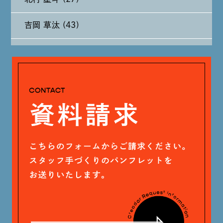
2024年7月 (11)
吉岡 草汰 (43)
2024年6月 (12)
大山 あかり (93)
2024年5月 (19)
安田 早那 (60)
2024年4月 (17)
戸田 好紀 (81)
木村 珠梨音 (101)
石川 滉大 (66)
神定 龍杜 (13)