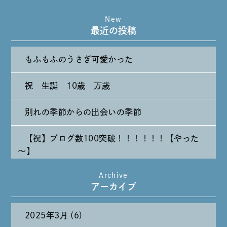
New
最近の投稿
もふもふのうさぎ可愛かった
祝 生誕 10歳 万歳
別れの季節からの出会いの季節
【祝】ブログ数100突破！！！！！！【やった
～】
Archive
たまには純喫茶なんて～～～
アーカイブ
2025年3月 (6)