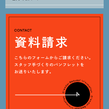
大山 あかり (93)
2024年5月 (19)
安田 早那 (60)
2024年4月 (17)
戸田 好紀 (81)
木村 珠梨音 (101)
石川 滉大 (66)
神定 龍杜 (13)