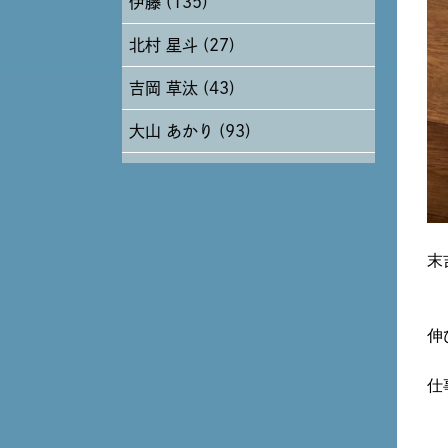
伊藤 (135)
2024年6月 (12)
北村 星斗 (27)
2024年5月 (19)
吉岡 草汰 (43)
2024年4月 (17)
大山 あかり (93)
安田 早那 (60)
戸田 好紀 (81)
木村 珠梨音 (101)
末
石川 滉大 (66)
伸
神定 龍杜 (13)
仕