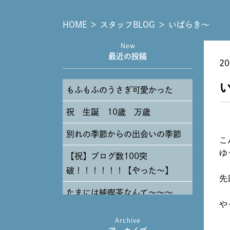
HOME
＞
スタッフBLOG
＞
いばらき～
New
最近の投稿
20
もふもふのうさぎ可愛かった
祝 生誕 10歳 万歳
別れの季節からの出会いの季節
こ
ゆ
【祝】ブログ数100突
破！！！！！！【やった～】
先
たまには純喫茶なんて～～～
や
Archive