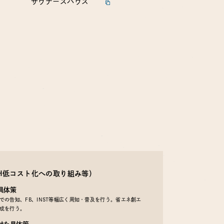
サウナーズハウス
EH低コスト化への取り組み等）
具体策
の告知、FB、INST等幅広く周知・普及を行う。省エネ創エ
成を行う。