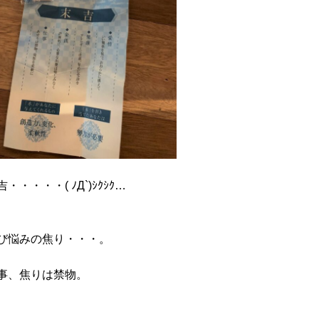
吉・・・・・( ﾉД`)ｼｸｼｸ…
び悩みの焦り・・・。
事、焦りは禁物。