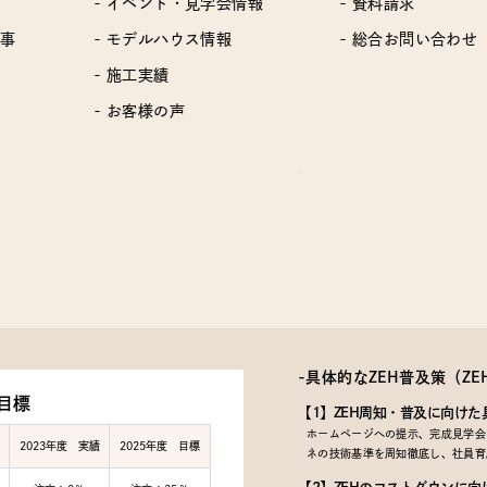
- イベント・見学会情報
- 資料請求
工事
- モデルハウス情報
- 総合お問い合わせ
- 施工実績
- お客様の声
-具体的なZEH普及策
（Z
目標
【1】ZEH周知・普及に向けた
ホームページへの提示、完成見学会で
2023年度 実績
2025年度 目標
ネの技術基準を周知徹底し、社員育