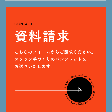
大山 あかり (93)
2024年5月 (19)
安田 早那 (60)
2024年4月 (17)
戸田 好紀 (81)
木村 珠梨音 (101)
石川 滉大 (66)
神定 龍杜 (13)