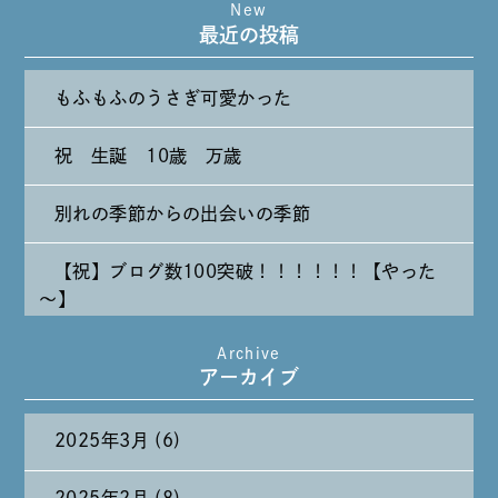
New
最近の投稿
もふもふのうさぎ可愛かった
祝 生誕 10歳 万歳
別れの季節からの出会いの季節
【祝】ブログ数100突破！！！！！！【やった
～】
Archive
たまには純喫茶なんて～～～
アーカイブ
2025年3月 (6)