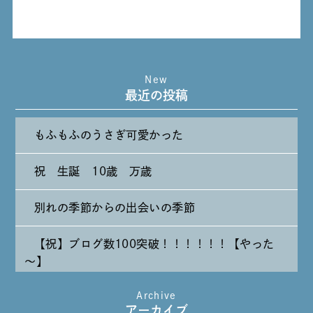
New
最近の投稿
もふもふのうさぎ可愛かった
祝 生誕 10歳 万歳
別れの季節からの出会いの季節
【祝】ブログ数100突破！！！！！！【やった
～】
Archive
たまには純喫茶なんて～～～
アーカイブ