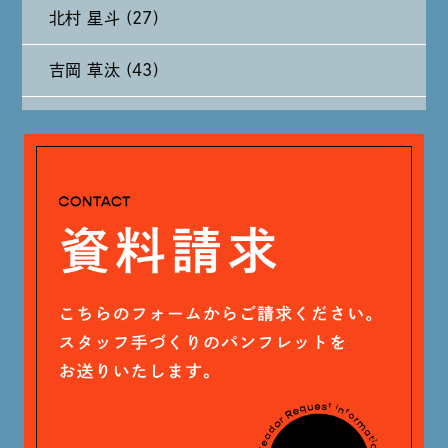
北村 星斗 (27)
2024年7月 (11)
吉岡 草汰 (43)
2024年6月 (12)
大山 あかり (93)
2024年5月 (19)
安田 早那 (60)
2024年4月 (17)
戸田 好紀 (81)
木村 珠梨音 (101)
石川 滉大 (66)
神定 龍杜 (13)