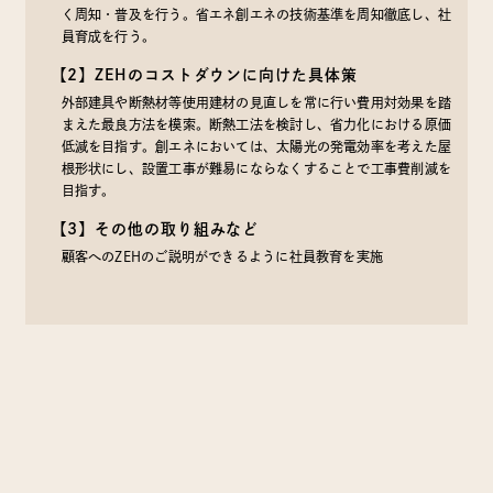
く周知・普及を行う。省エネ創エネの技術基準を周知徹底し、社
員育成を行う。
【2】ZEHのコストダウンに向けた具体策
外部建具や断熱材等使用建材の見直しを常に行い費用対効果を踏
まえた最良方法を模索。断熱工法を検討し、省力化における原価
低減を目指す。創エネにおいては、太陽光の発電効率を考えた屋
根形状にし、設置工事が難易にならなくすることで工事費削減を
目指す。
【3】その他の取り組みなど
顧客へのZEHのご説明ができるように社員教育を実施