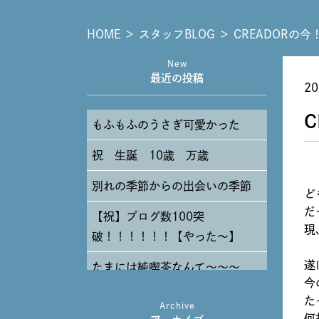
HOME
＞
スタッフBLOG
＞
CREADORの今
New
最近の投稿
20
C
もふもふのうさぎ可愛かった
祝 生誕 10歳 万歳
別れの季節からの出会いの季節
ど
だ
【祝】ブログ数100突
現
破！！！！！！【やった～】
遂
たまには純喫茶なんて～～～
今
た
Archive
何