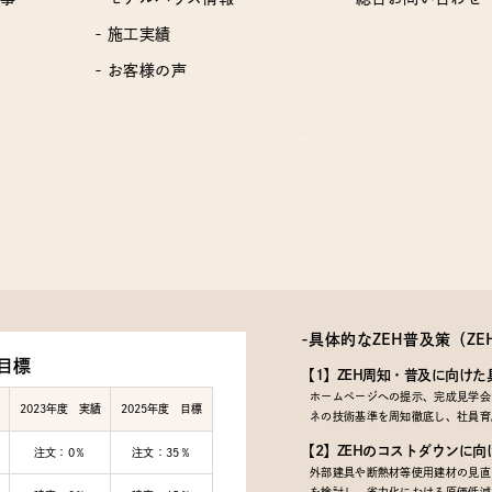
- 施工実績
- お客様の声
-具体的なZEH普及策
（Z
目標
【1】ZEH周知・普及に向けた
ホームページへの提示、完成見学会で
2023年度 実績
2025年度 目標
ネの技術基準を周知徹底し、社員育
【2】ZEHのコストダウンに向
注文：0％
注文：35％
外部建具や断熱材等使用建材の見直