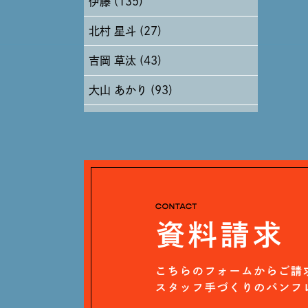
伊藤 (135)
2024年6月 (12)
北村 星斗 (27)
2024年5月 (19)
吉岡 草汰 (43)
2024年4月 (17)
大山 あかり (93)
安田 早那 (60)
戸田 好紀 (81)
木村 珠梨音 (101)
石川 滉大 (66)
神定 龍杜 (13)