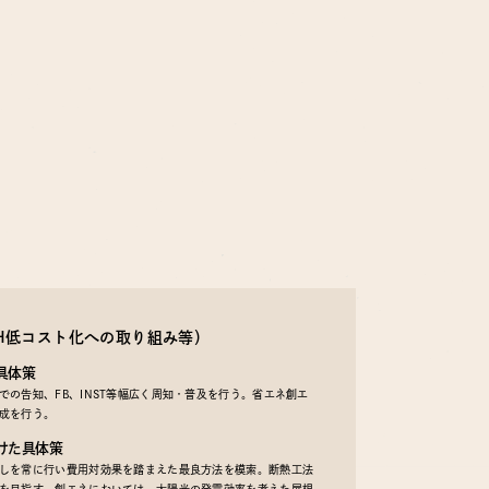
EH低コスト化への取り組み等）
具体策
の告知、FB、INST等幅広く周知・普及を行う。省エネ創エ
成を行う。
けた具体策
しを常に行い費用対効果を踏まえた最良方法を模索。断熱工法