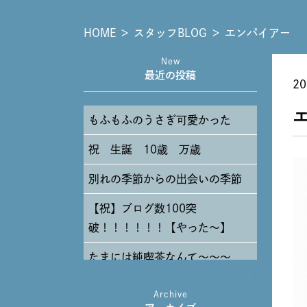
HOME
＞
スタッフBLOG
＞
エンパイアー
New
最近の投稿
20
もふもふのうさぎ可愛かった
祝 生誕 10歳 万歳
別れの季節からの出会いの季節
【祝】ブログ数100突
破！！！！！！【やった～】
たまには純喫茶なんて～～～
Archive