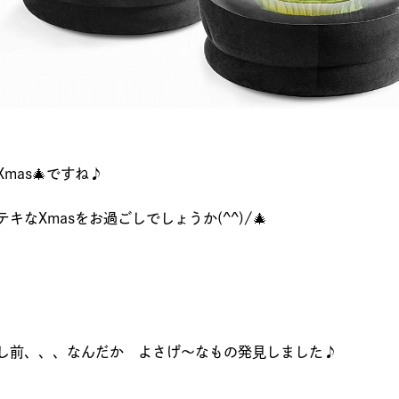
Xmas🎄ですね♪
テキなXmasをお過ごしでしょうか(^^)/🎄
し前、、、なんだか よさげ～なもの発見しました♪