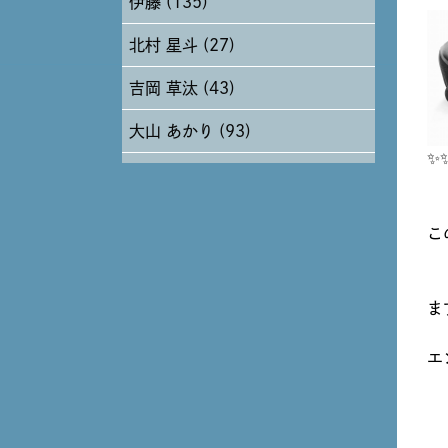
伊藤 (135)
2024年6月 (12)
北村 星斗 (27)
2024年5月 (19)
吉岡 草汰 (43)
2024年4月 (17)
大山 あかり (93)
✨
安田 早那 (60)
戸田 好紀 (81)
こ
木村 珠梨音 (101)
石川 滉大 (66)
ま
神定 龍杜 (13)
エ