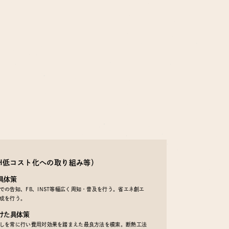
EH低コスト化への取り組み等）
具体策
の告知、FB、INST等幅広く周知・普及を行う。省エネ創エ
成を行う。
けた具体策
しを常に行い費用対効果を踏まえた最良方法を模索。断熱工法