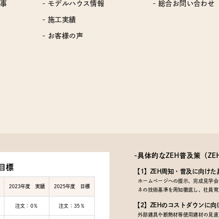
工事
- モデルハウス情報
- 総合お問い合わせ
- 施工実績
- お客様の声
-具体的なZEH普及策
（Z
目標
【1】ZEH周知・普及に向けた
ホームページへの提示、完成見学会で
2023年度 実績
2025年度 目標
ネの技術基準を周知徹底し、社員育
【2】ZEHのコストダウンに向
注文：0％
注文：35％
外部建具や断熱材等使用建材の見直