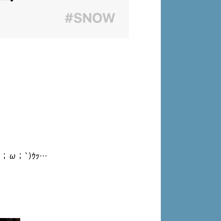
ω；`)ｳｯ…