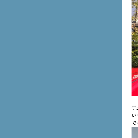
宇
い
で