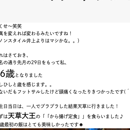
くせ～笑笑
真を変えれば変わるみたいですね！
ノンスタイル井上よりはマシかな。。）
れはさておき、
名の通り先月の29日をもって私、
26歳
となりました
しひしと歳を感じます。。
ないだもフットサルしたけど頭痛くなったりきつかったです(´；
生日当日は、一人でプラプラした結果天草に行きました！
天草大王
ずは
の「「から揚げ定食」」を食らいました♪
6歳最初の飯はとても美味しかったです☻