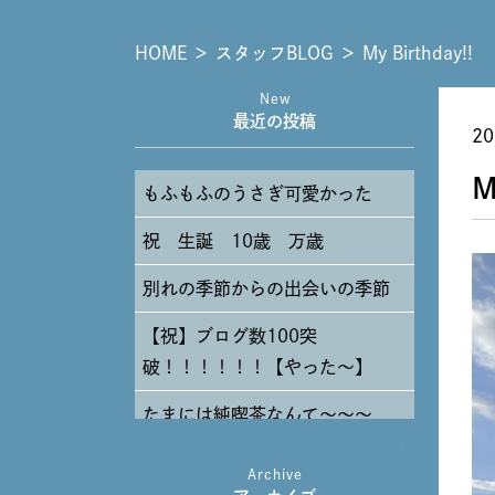
HOME
＞
スタッフBLOG
＞
My Birthday!!
New
最近の投稿
20
M
もふもふのうさぎ可愛かった
祝 生誕 10歳 万歳
別れの季節からの出会いの季節
【祝】ブログ数100突
破！！！！！！【やった～】
たまには純喫茶なんて～～～
Archive