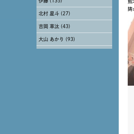
伊藤 (135)
熊
2024年6月 (12)
陦
北村 星斗 (27)
2024年5月 (19)
吉岡 草汰 (43)
2024年4月 (17)
大山 あかり (93)
安田 早那 (60)
戸田 好紀 (81)
木村 珠梨音 (101)
石川 滉大 (66)
神定 龍杜 (13)