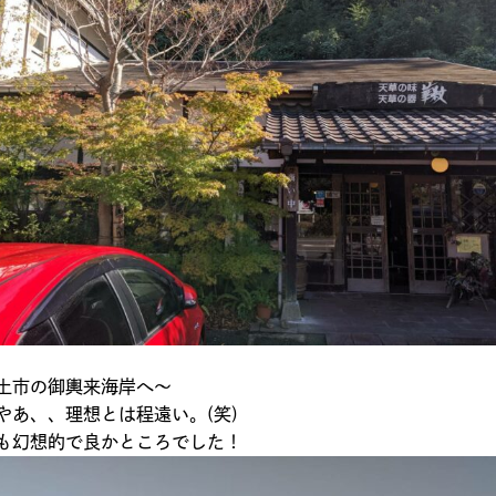
土市の御輿来海岸へ～
やあ、、理想とは程遠い。(笑)
も幻想的で良かところでした！