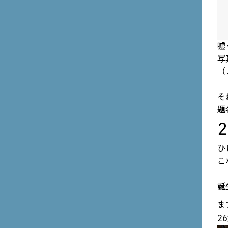
嘘
写
（
そ
題
ひ
こ
誕
ま
2