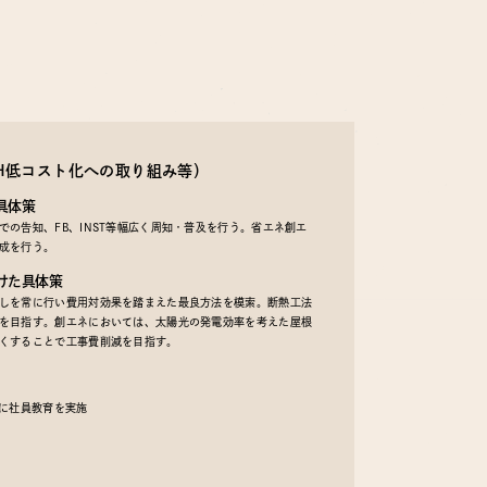
EH低コスト化への取り組み等）
具体策
の告知、FB、INST等幅広く周知・普及を行う。省エネ創エ
成を行う。
けた具体策
しを常に行い費用対効果を踏まえた最良方法を模索。断熱工法
を目指す。創エネにおいては、太陽光の発電効率を考えた屋根
くすることで工事費削減を目指す。
うに社員教育を実施