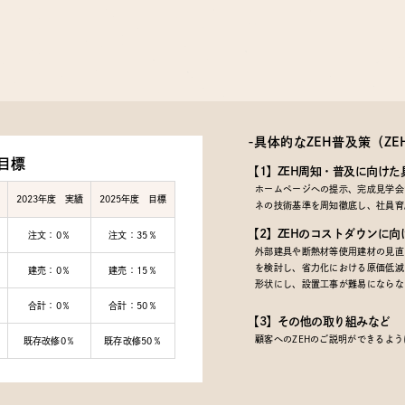
-具体的なZEH普及策
（Z
目標
【1】ZEH周知・普及に向けた
ホームページへの提示、完成見学会で
2023年度 実績
2025年度 目標
ネの技術基準を周知徹底し、社員育
【2】ZEHのコストダウンに向
注文：0％
注文：35％
外部建具や断熱材等使用建材の見直
を検討し、省力化における原価低減
建売：0％
建売：15％
形状にし、設置工事が難易にならな
合計：0％
合計：50％
【3】その他の取り組みなど
顧客へのZEHのご説明ができるよ
既存改修0％
既存改修50％