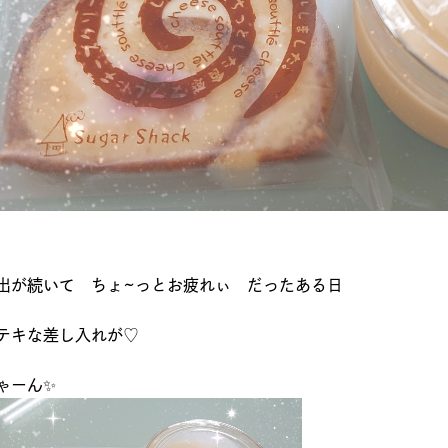
出が続いて ちょ~っとお疲れぃ だったある日
テキな差し入れが♡
ゃーん✨