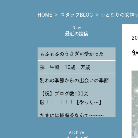
HOME
＞
スタッフBLOG
＞
✨となりの女神
New
最近の投稿
20
もふもふのうさぎ可愛かった
祝 生誕 10歳 万歳
別れの季節からの出会いの季節
【祝】ブログ数100突
破！！！！！！【やった～】
たまには純喫茶なんて～～～
Archive