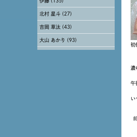
伊藤 (135)
2024年6月 (12)
北村 星斗 (27)
2024年5月 (19)
吉岡 草汰 (43)
2024年4月 (17)
大山 あかり (93)
初
安田 早那 (60)
戸田 好紀 (81)
濃
木村 珠梨音 (101)
午
石川 滉大 (66)
い
神定 龍杜 (13)