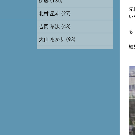
伊藤 (135)
2024年6月 (12)
先
北村 星斗 (27)
2024年5月 (19)
い
吉岡 草汰 (43)
2024年4月 (17)
も
大山 あかり (93)
結
安田 早那 (60)
戸田 好紀 (81)
木村 珠梨音 (101)
石川 滉大 (66)
神定 龍杜 (13)