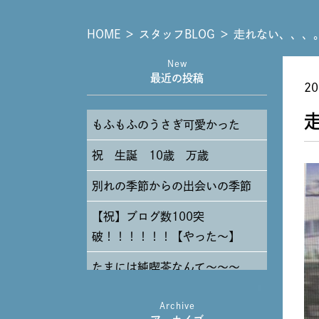
HOME
＞
スタッフBLOG
＞
走れない、、、
New
最近の投稿
20
もふもふのうさぎ可愛かった
祝 生誕 10歳 万歳
別れの季節からの出会いの季節
【祝】ブログ数100突
破！！！！！！【やった～】
たまには純喫茶なんて～～～
Archive