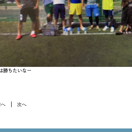
は勝ちたいなー
前へ
次へ