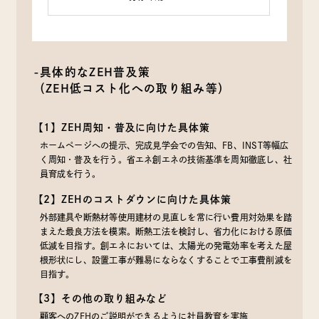
-具体的なZEH普及策
（ZEH低コスト化への取り組み等）
【1】ZEH周知・普及に向けた具体策
ホームページへの提示、完成見学会での告知、FB、INST等幅広
く周知・普及を行う。省エネ創エネの技術基準を周知徹底し、社
員育成を行う。
【2】ZEHのコストダウンに向けた具体策
外部建具や断熱材等使用建材の見直しを常に行い費用対効果を踏
まえた最良方法を模索。断熱工法を検討し、省力化における原価
低減を目指す。創エネにおいては、太陽光の発電効率を考えた屋
根形状にし、設置工事が難易にならなくすることで工事費削減を
目指す。
【3】その他の取り組みなど
顧客へのZEHのご説明ができるように社員教育を実施