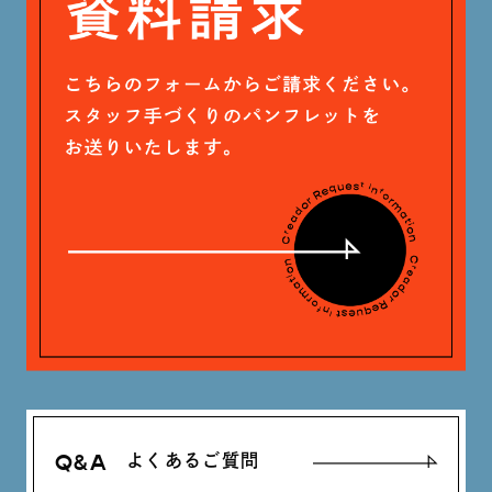
木村 珠梨音 (101)
石川 滉大 (66)
神定 龍杜 (13)
Q&A
よくあるご質問