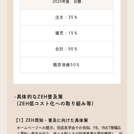
2025年度 目標
注文：35％
建売：15％
合計：50％
既存改修50％
-具体的なZEH普及策
（ZEH低コスト化への取り組み等）
【1】ZEH周知・普及に向けた具体策
ホームページへの提示、完成見学会での告知、FB、INST等幅広
く周知・普及を行う。省エネ創エネの技術基準を周知徹底し、社