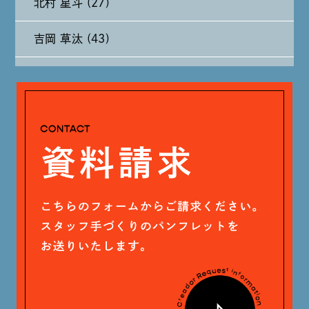
北村 星斗 (27)
2024年7月 (11)
吉岡 草汰 (43)
2024年6月 (12)
大山 あかり (93)
2024年5月 (19)
安田 早那 (60)
2024年4月 (17)
戸田 好紀 (81)
木村 珠梨音 (101)
石川 滉大 (66)
神定 龍杜 (13)