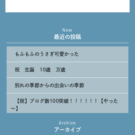
New
最近の投稿
もふもふのうさぎ可愛かった
祝 生誕 10歳 万歳
別れの季節からの出会いの季節
【祝】ブログ数100突破！！！！！！【やった
～】
Archive
たまには純喫茶なんて～～～
アーカイブ